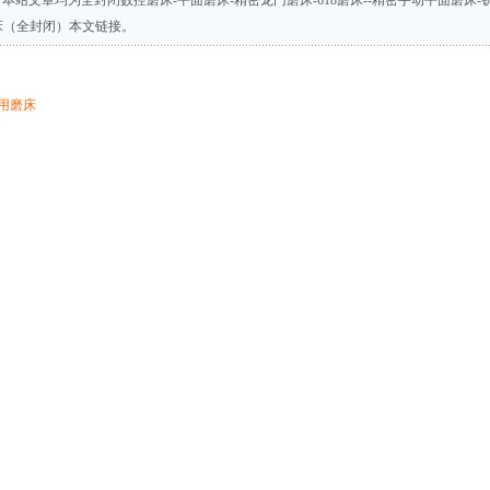
，本站文章均为
全封闭数控磨床-平面磨床-精密龙门磨床-618磨床--精密手动平面磨床
床（全封闭）
本文链接。
用磨床