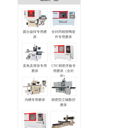
圆台旋转专用磨
全封闭精密陶瓷
床
件专用磨床
直角及滑块专用
CNC精密牙板专
磨床
用磨床（全封
闭）
沟槽专用磨床
精密型立轴数控
磨床