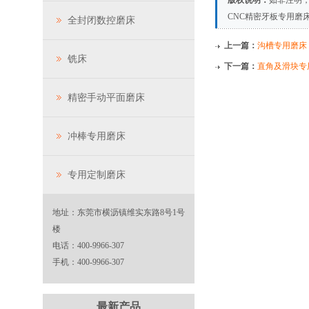
版权说明：
如非注明
CNC精密牙板专用磨
全封闭数控磨床
上一篇：
沟槽专用磨床
铣床
下一篇：
直角及滑块专
精密手动平面磨床
冲棒专用磨床
专用定制磨床
地址：东莞市横沥镇维实东路8号1号
楼
电话：400-9966-307
手机：400-9966-307
最新产品