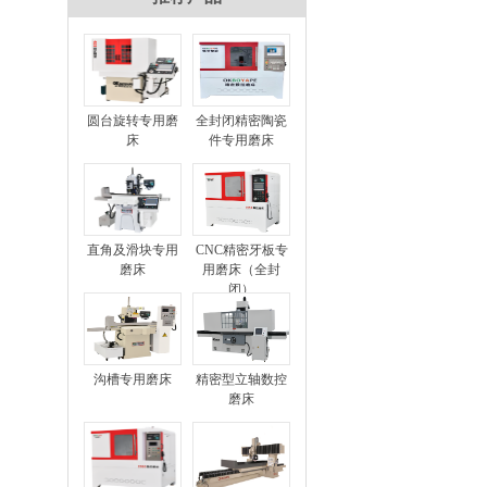
圆台旋转专用磨
全封闭精密陶瓷
床
件专用磨床
直角及滑块专用
CNC精密牙板专
磨床
用磨床（全封
闭）
沟槽专用磨床
精密型立轴数控
磨床