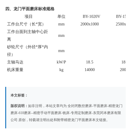
四、龙门平面磨床标准规格
项目
单位
BY-1020V
BY-152
工作台尺寸（长*宽）
mm
2000x1000
2500x15
工作台面到主轴中心距
mm
离
砂轮尺寸（外径*厚*内
mm
Φ5
径）
主轴马达
kW/P
18.5
18.5
机床重量
kg
14000
20000
本文标签：
版权说明：
如非注明，本站文章均为
全封闭数控磨床-平面磨床-精密龙门
磨床-618磨床--精密手动平面磨床-铣床-专用定制磨床-东莞冈本磨床有限
公司
原创，转载请注明出处和附带
精密龙门平面磨床
本文链接。