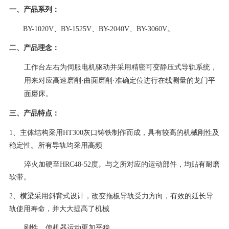
一、
产品系列
：
BY-1020V、BY-1525V、BY-2040V、BY-3060V。
二、
产品理念：
工作台左右为伺服电机驱动并采用精密可变静压式导轨系统，
用来对应高速磨削·曲面磨削·准确定位进行在线测量的龙门平
面磨床。
三、产品特点：
1、主体结构采用HT300灰口铸铁制作而成，具有较高的机械刚性及
稳定性。所有导轨均采用高频
淬火加硬至HRC48-52度。与之所对应的运动部件，均贴有耐磨
软带。
2、横梁采用斜背式设计，改变拖板导轨受力方向，有效的延长导
轨使用寿命，并大大提高了机械
刚性，使机器运动更加平稳。