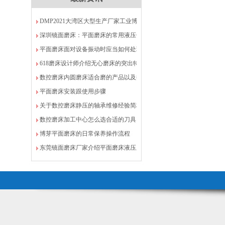
DMP2021大湾区大型生产厂家工业博览会VIP
深圳镜面磨床：平面磨床的常用液压传动换向方
法分析
平面磨床面对设备振动时应当如何处理
618磨床设计师介绍无心磨床的突出特点
数控磨床内圆磨床适合磨的产品以及操作规程
平面磨床安装跟使用步骤
关于数控磨床静压的轴承维修经验简析
数控磨床加工中心怎么选合适的刀具
博芽平面磨床的日常保养操作流程
东莞镜面磨床厂家介绍平面磨床液压系统注意事
项