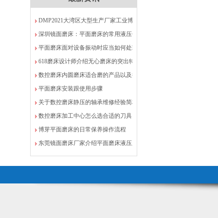
DMP2021大湾区大型生产厂家工业博览会VIP
深圳镜面磨床：平面磨床的常用液压传动换向方
法分析
平面磨床面对设备振动时应当如何处理
618磨床设计师介绍无心磨床的突出特点
数控磨床内圆磨床适合磨的产品以及操作规程
平面磨床安装跟使用步骤
关于数控磨床静压的轴承维修经验简析
数控磨床加工中心怎么选合适的刀具
博芽平面磨床的日常保养操作流程
东莞镜面磨床厂家介绍平面磨床液压系统注意事
项