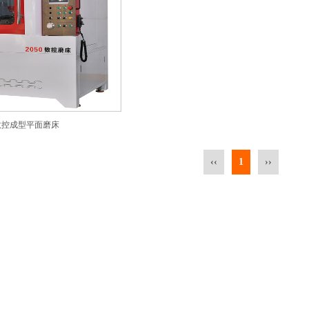
数控成型平面磨床
‹‹
1
››