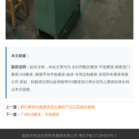
本文标签：
版权说明：
如非注明，本站文章均为
全封闭数控磨床-平面磨床-精密龙门
磨床-618磨床--精密手动平面磨床-铣床-专用定制磨床-东莞冈本磨床有限
公司
原创，转载请注明出处和附带
618磨床设计师介绍无心磨床的突出特
点
本文链接。
上一篇：
数控磨床内圆磨床适合磨的产品以及操作规程
下一篇：
广州618磨床：平面磨床
版权所有@东莞冈本磨床有限公司
粤ICP备17136450号-1